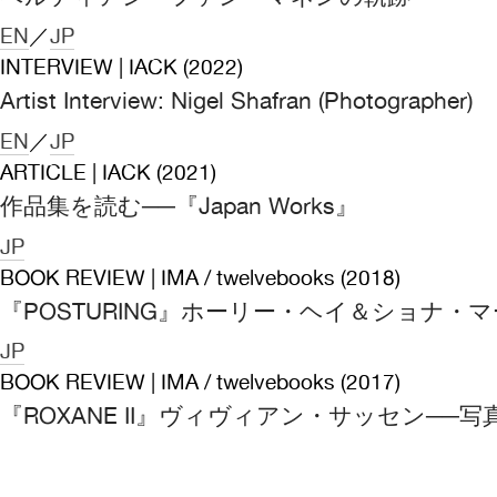
EN
／
JP
INTERVIEW | IACK (2022)
Artist Interview: Nigel Shafran (Photographer)
EN
／
JP
ARTICLE | IACK (2021)
作品集を読む──『Japan Works』
JP
BOOK REVIEW | IMA / twelvebooks (2018)
『POSTURING』ホーリー・ヘイ＆ショナ
JP
BOOK REVIEW | IMA / twelvebooks (2017)
『ROXANE II』ヴィヴィアン・サッセン─
JP
BOOK REVIEW | IMA / twelvebooks (2017)