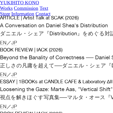
YUKIHITO KONO
Works
Commission
Text
Store
Information
Contact
ARTICLE | Artist Talk at SCAK (2026)
A Conversation on Daniel Shea's Distribution
ダニエル・シェア『Distribution』をめぐる対
EN
／
JP
BOOK REVIEW | IACK (2026)
Beyond the Banality of Correctness ── Daniel S
正しさの凡庸を超えて──ダニエル・シェア『Distr
EN
／
JP
ESSAY | 1BOOKs at CANDLE CAFE & Laboratory ∆II 
Loosening the Gaze: Marte Aas, "Vertical Shift"
視点を解きほぐす写真集──マルタ・オース『Vertic
EN
／
JP