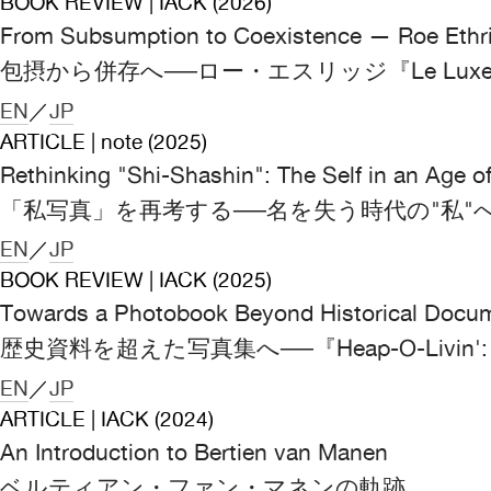
BOOK REVIEW | IACK (2026)
From Subsumption to Coexistence — Roe Ethri
包摂から併存へ──ロー・エスリッジ『Le Lux
EN
／
JP
ARTICLE | note (2025)
Rethinking "Shi-Shashin": The Self in an Age 
「私写真」を再考する──名を失う時代の"私"
EN
／
JP
BOOK REVIEW | IACK (2025)
Towards a Photobook Beyond Historical Docum
歴史資料を超えた写真集へ──『Heap-O-Livin': Selecti
EN
／
JP
ARTICLE | IACK (2024)
An Introduction to Bertien van Manen
ベルティアン・ファン・マネンの軌跡