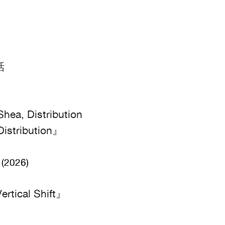
話
hea, Distribution
ibution』
(2026)
al Shift』