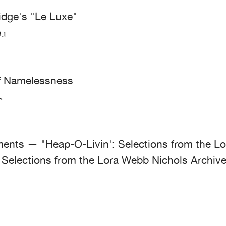
dge's "Le Luxe"
e』
of Namelessness
へ
ents — "Heap-O-Livin': Selections from the L
ons from the Lora Webb Nichols Archiv